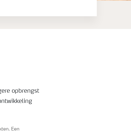
gere opbrengst
ontwikkeling
kten. Een