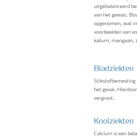
uitgebalanceerd be
van het gewas. Bov
opgenomen, wat imm
voorbeelden van voe
kalium, mangaan, z
Bladziekten
Stikstofbemesting k
het geval. Hierdoo
vergroot.
Knolziekten
Calcium is een bel