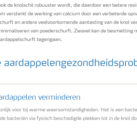
k de knolschil robuuster wordt, die daardoor een betere resi
ium versterkt de werking van calcium door een verbeterde op
churft en andere veelvoorkomende aantasting van de knol ver
 minimaliseren van poederschurft. Zwavel kan de besmetting 
aardappelschurft tegengaan.
lke aardappelengezondheidspr
aardappelen verminderen
nlijk voor bij warme weersomstandigheden. Het is een bacter
de bacteriën via fysisch beschadigde plekken tot in de knol do