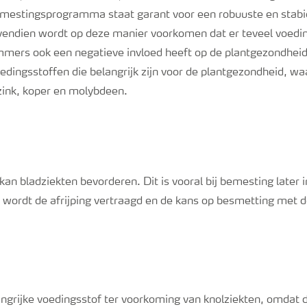
mestingsprogramma staat garant voor een robuuste en stabie
endien wordt op deze manier voorkomen dat er teveel voedi
ers ook een negatieve invloed heeft op de plantgezondheid. 
dingsstoffen die belangrijk zijn voor de plantgezondheid, waa
ink, koper en molybdeen.
an bladziekten bevorderen. Dit is vooral bij bemesting later i
r wordt de afrijping vertraagd en de kans op besmetting met 
angrijke voedingsstof ter voorkoming van knolziekten, omdat d