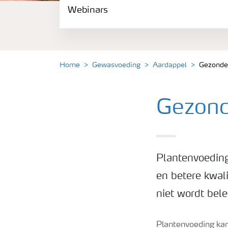
Webinars
Gewassen
Meststoffen
Home
Gewasvoeding
Aardappel
Gezonde
Toolbox
Gezond
Grow the future
Meststoffen veiligheid
Plantenvoeding
Podcasts
en betere kwal
niet wordt bel
Webinars
Plantenvoeding kan