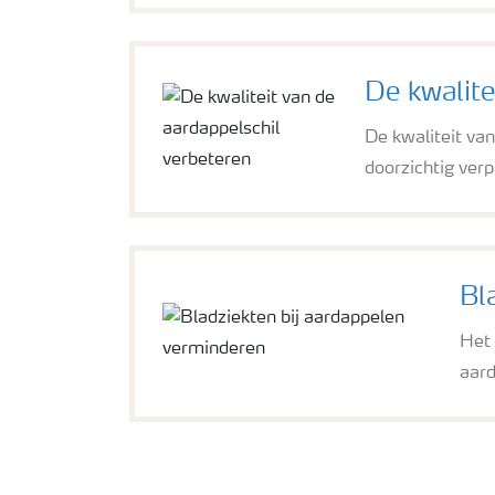
De kwalite
De kwaliteit va
doorzichtig ver
Bl
Het 
aar