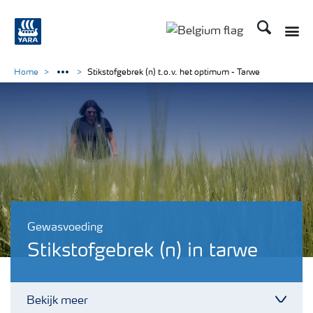
Zoek op Yar
Toggle
Toggle country langu
Home
Stikstofgebrek (n) t.o.v. het optimum - Tarwe
Gewasvoeding
Stikstofgebrek (n) in tarwe
Bekijk meer
Toggl