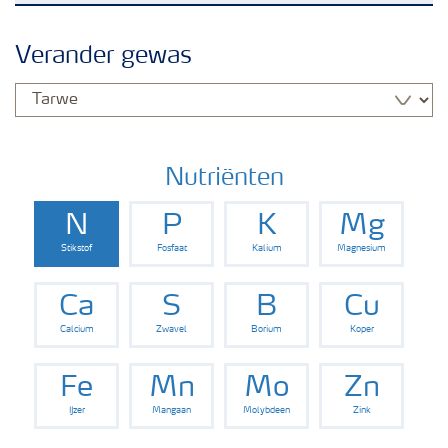
Nieuwsbrieven
Verander gewas
Gewassen
Meststoffen
Nutriënten
N
P
K
Mg
Toolbox
Stikstof
Fosfaat
Kalium
Magnesium
Grow the future
Ca
S
B
Cu
Calcium
Zwavel
Borium
Koper
Meststoffen veiligheid
Fe
Mn
Mo
Zn
IJzer
Mangaan
Molybdeen
Zink
Podcasts