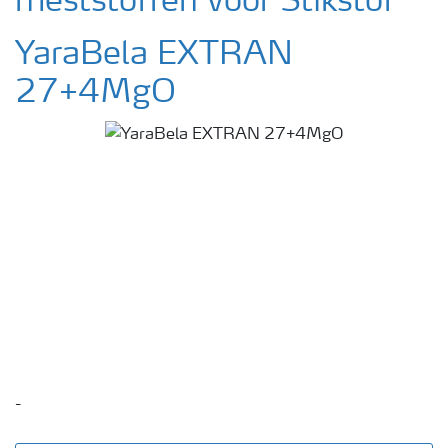
meststoffen voor Stikstof
YaraBela EXTRAN
27+4MgO
-